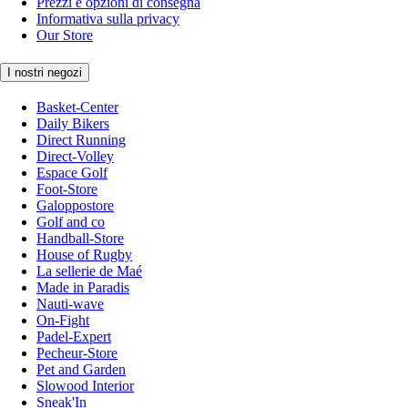
Prezzi e opzioni di consegna
Informativa sulla privacy
Our Store
I nostri negozi
Basket-Center
Daily Bikers
Direct Running
Direct-Volley
Espace Golf
Foot-Store
Galoppostore
Golf and co
Handball-Store
House of Rugby
La sellerie de Maé
Made in Paradis
Nauti-wave
On-Fight
Padel-Expert
Pecheur-Store
Pet and Garden
Slowood Interior
Sneak'In