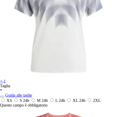
+-1
Taglia
*
Guida alle taglie
XS
S
24h
M
24h
L
24h
XL
24h
2XL
Questo campo è obbligatorio