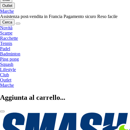
Outlet
Marche
Assistenza post-vendita in Francia
Pagamento sicuro
Reso facile
Cerca
Novità
Scarpe
Racchette
Tennis
Padel
Badminton
Ping pong
Squash
Lifestyle
Club
Outlet
Marche
Aggiunta al carrello...