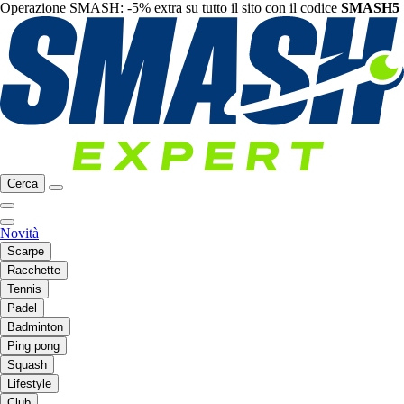
Operazione SMASH: -5% extra su tutto il sito con il codice
SMASH5
Cerca
Novità
Scarpe
Racchette
Tennis
Padel
Badminton
Ping pong
Squash
Lifestyle
Club