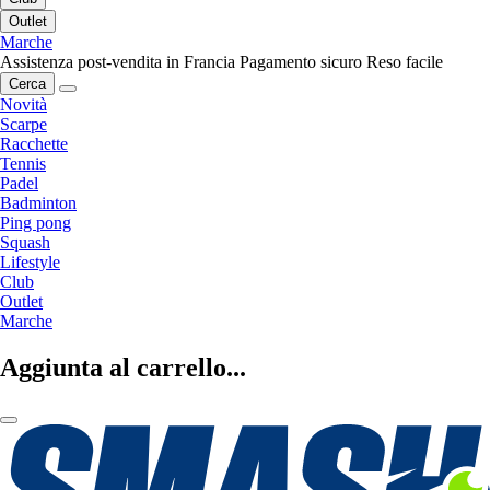
Outlet
Marche
Assistenza post-vendita in Francia
Pagamento sicuro
Reso facile
Cerca
Novità
Scarpe
Racchette
Tennis
Padel
Badminton
Ping pong
Squash
Lifestyle
Club
Outlet
Marche
Aggiunta al carrello...