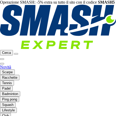
Operazione SMASH: -5% extra su tutto il sito con il codice
SMASH5
Cerca
Novità
Scarpe
Racchette
Tennis
Padel
Badminton
Ping pong
Squash
Lifestyle
Club