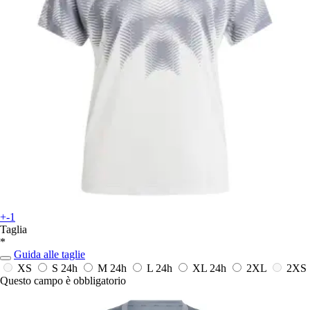
+-1
Taglia
*
Guida alle taglie
XS
S
24h
M
24h
L
24h
XL
24h
2XL
2XS
Questo campo è obbligatorio