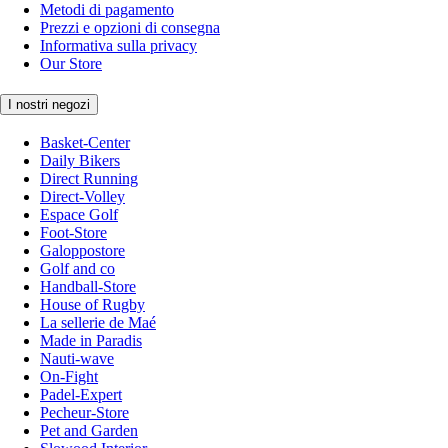
Metodi di pagamento
Prezzi e opzioni di consegna
Informativa sulla privacy
Our Store
I nostri negozi
Basket-Center
Daily Bikers
Direct Running
Direct-Volley
Espace Golf
Foot-Store
Galoppostore
Golf and co
Handball-Store
House of Rugby
La sellerie de Maé
Made in Paradis
Nauti-wave
On-Fight
Padel-Expert
Pecheur-Store
Pet and Garden