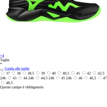
+4
Taglia
*
Guida alle taglie
37
38
38,5
39
40
40,5
41
42
42,5
24h
43
44
24h
44,5
24h
45
24h
46
46,5
47
48,5
Questo campo è obbligatorio