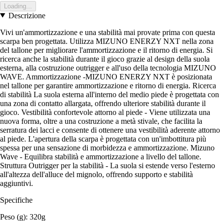
Loading...
Descrizione
Vivi un'ammortizzazione e una stabilità mai provate prima con questa
scarpa ben progettata. Utilizza MIZUNO ENERZY NXT nella zona
del tallone per migliorare l'ammortizzazione e il ritorno di energia. Si
ricerca anche la stabilità durante il gioco grazie al design della suola
esterna, alla costruzione outrigger e all'uso della tecnologia MIZUNO
WAVE. Ammortizzazione -MIZUNO ENERZY NXT è posizionata
nel tallone per garantire ammortizzazione e ritorno di energia. Ricerca
di stabilità La suola esterna all'interno del medio piede è progettata con
una zona di contatto allargata, offrendo ulteriore stabilità durante il
gioco. Vestibilità confortevole attorno al piede - Viene utilizzata una
nuova forma, oltre a una costruzione a metà stivale, che facilita la
serratura dei lacci e consente di ottenere una vestibilità aderente attorno
al piede. L'apertura della scarpa è progettata con un'imbottitura più
spessa per una sensazione di morbidezza e ammortizzazione. Mizuno
Wave - Equilibra stabilità e ammortizzazione a livello del tallone.
Struttura Outrigger per la stabilità - La suola si estende verso l'esterno
all'altezza dell'alluce del mignolo, offrendo supporto e stabilità
aggiuntivi.
Specifiche
Peso (g): 320g