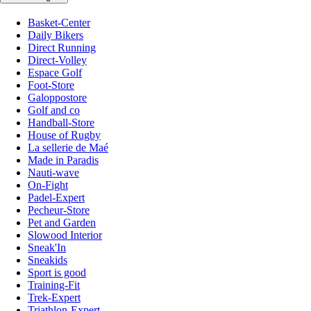
Basket-Center
Daily Bikers
Direct Running
Direct-Volley
Espace Golf
Foot-Store
Galoppostore
Golf and co
Handball-Store
House of Rugby
La sellerie de Maé
Made in Paradis
Nauti-wave
On-Fight
Padel-Expert
Pecheur-Store
Pet and Garden
Slowood Interior
Sneak'In
Sneakids
Sport is good
Training-Fit
Trek-Expert
Triathlon-Expert