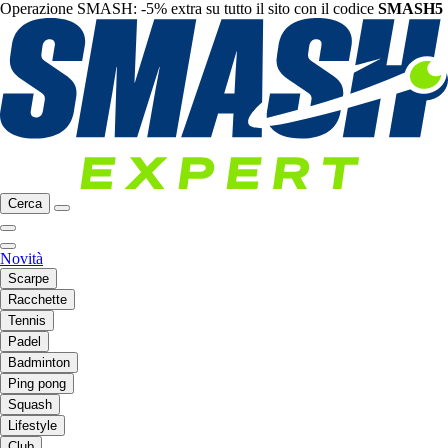
Operazione SMASH: -5% extra su tutto il sito con il codice
SMASH5
Cerca
Novità
Scarpe
Racchette
Tennis
Padel
Badminton
Ping pong
Squash
Lifestyle
Club