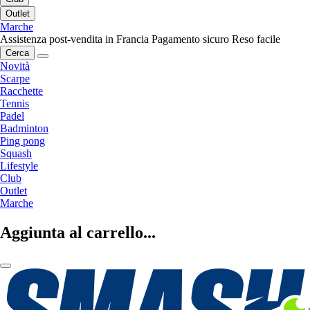
Outlet
Marche
Assistenza post-vendita in Francia
Pagamento sicuro
Reso facile
Cerca
Novità
Scarpe
Racchette
Tennis
Padel
Badminton
Ping pong
Squash
Lifestyle
Club
Outlet
Marche
Aggiunta al carrello...