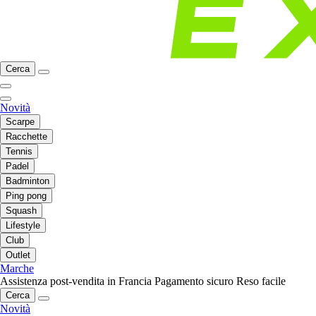
Cerca
Novità
Scarpe
Racchette
Tennis
Padel
Badminton
Ping pong
Squash
Lifestyle
Club
Outlet
Marche
Assistenza post-vendita in Francia
Pagamento sicuro
Reso facile
Cerca
Novità