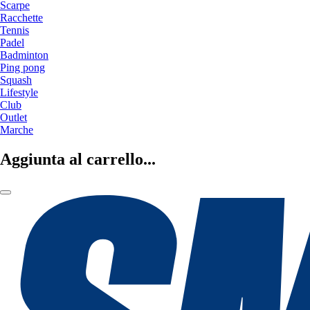
Scarpe
Racchette
Tennis
Padel
Badminton
Ping pong
Squash
Lifestyle
Club
Outlet
Marche
Aggiunta al carrello...